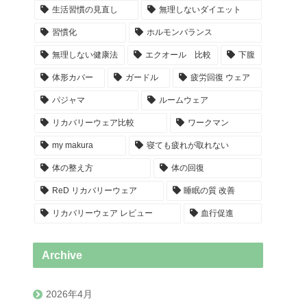
生活習慣の見直し
無理しないダイエット
習慣化
ホルモンバランス
無理しない健康法
エクオール 比較
下腹
体形カバー
ガードル
疲労回復 ウェア
パジャマ
ルームウェア
リカバリーウェア比較
ワークマン
my makura
寝ても疲れが取れない
体の整え方
体の回復
ReD リカバリーウェア
睡眠の質 改善
リカバリーウェア レビュー
血行促進
Archive
2026年4月