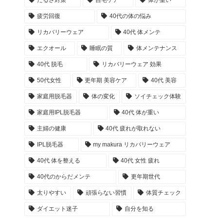
だるさ対策
自宅ケア
体が重い
疲労回復
40代の体の悩み
リカバリーウェア
40代 体メンテ
エクオール
睡眠の質
体メンテナンス
40代 脱毛
リカバリーウェア 効果
50代女性
更年期 美容ケア
40代 美容
家庭用脱毛器
体の変化
ソイチェック体験
家庭用IPL脱毛器
40代 体が重い
主婦の健康
40代 疲れが取れない
IPL脱毛器
my makura リカバリーウェア
40代 体を整える
40代 女性 疲れ
40代のからだメンテ
更年期世代
太りやすい
頑張らない習慣
体質チェック
ダイエット迷子
自分を知る