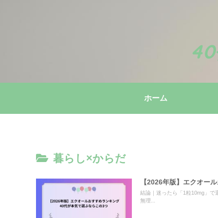
4
ホーム
暮らし×からだ
【2026年版】エクオー
結論｜迷ったら「1粒10mg」で
無理...