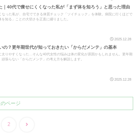
た｜40代で痩せにくくなった私が「まず体を知ろう」と思った理由
くくなった私が、自宅でできる体質チェック「ソイチェック」を体験。病院に行くほどで
体を知る」ことの大切さを正直に綴りました。
2025.12.28
くいの？更年期世代が知っておきたい「からだメンテ」の基本
に太りやすくなった…そんな40代女性の悩みは体の変化が原因かもしれません。更年期
、頑張らない「からだメンテ」の考え方を解説します。
2025.12.28
次のページ
次
2
へ