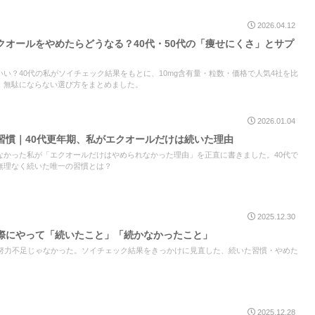
2026.04.12
クオールをやめたらどうなる？40代・50代の「痩せにくさ」とサプ
い？40代の私がソイチェック結果をもとに、10mg含有量・粒数・価格で人気4社を比
、無駄にならない選び方をまとめました。
2026.01.04
習慣｜40代更年期、私がエクオールだけは続いた理由
なかった私が「エクオールだけはやめられなかった理由」を正直に書きました。40代で
無理なく続いた唯一の習慣とは？
2025.12.30
際にやって「続いたこと」「続かなかったこと」
は努力不足じゃなかった。ソイチェック結果をきっかけに見直した、続いた習慣・やめた
2025.12.28