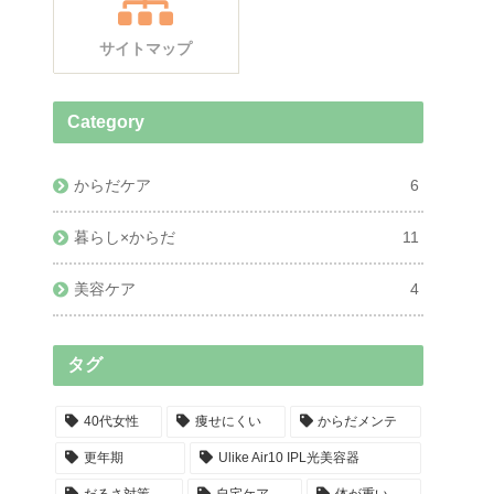
サイトマップ
Category
からだケア
6
暮らし×からだ
11
美容ケア
4
タグ
40代女性
痩せにくい
からだメンテ
更年期
Ulike Air10 IPL光美容器