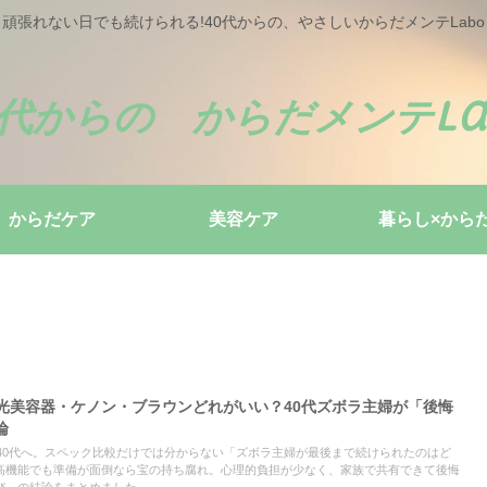
頑張れない日でも続けられる!40代からの、やさしいからだメンテLabo
0代からの からだメンテLa
からだケア
美容ケア
暮らし×から
10 IPL光美容器・ケノン・ブラウンどれがいい？40代ズボラ主婦が「後悔
論
迷う40代へ。スペック比較だけでは分からない「ズボラ主婦が最後まで続けられたのはど
高機能でも準備が面倒なら宝の持ち腐れ。心理的負担が少なく、家族で共有できて後悔