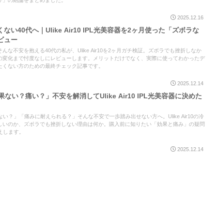
び」の結論をまとめました。
2025.12.16
40代へ｜Ulike Air10 IPL光美容器を2ヶ月使った「ズボラな
ビュー
な不安を抱える40代の私が、Ulike Air10を2ヶ月ガチ検証。ズボラでも挫折しなか
の変化まで忖度なしにレビューします。メリットだけでなく、実際に使ってわかったデ
たくない方のための最終チェック記事です。
2025.12.14
ない？痛い？」不安を解消してUlike Air10 IPL光美容器に決めた
い？」「痛みに耐えられる？」そんな不安で一歩踏み出せない方へ。Ulike Air10の冷
しいのか、ズボラでも挫折しない理由は何か。購入前に知りたい「効果と痛み」の疑問
えします。
2025.12.14