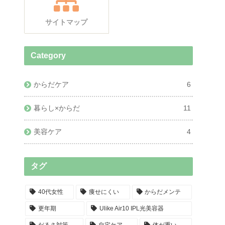
サイトマップ
Category
からだケア
6
暮らし×からだ
11
美容ケア
4
タグ
40代女性
痩せにくい
からだメンテ
更年期
Ulike Air10 IPL光美容器