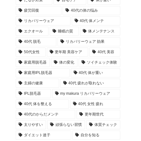
だるさ対策
自宅ケア
体が重い
疲労回復
40代の体の悩み
リカバリーウェア
40代 体メンテ
エクオール
睡眠の質
体メンテナンス
40代 脱毛
リカバリーウェア 効果
50代女性
更年期 美容ケア
40代 美容
家庭用脱毛器
体の変化
ソイチェック体験
家庭用IPL脱毛器
40代 体が重い
主婦の健康
40代 疲れが取れない
IPL脱毛器
my makura リカバリーウェア
40代 体を整える
40代 女性 疲れ
40代のからだメンテ
更年期世代
太りやすい
頑張らない習慣
体質チェック
ダイエット迷子
自分を知る