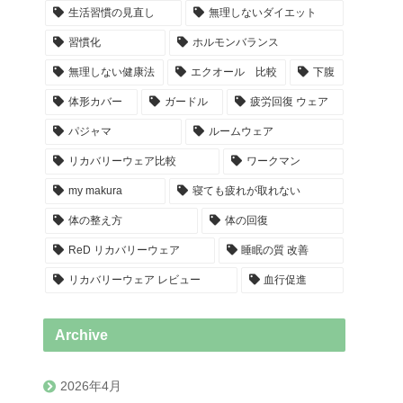
生活習慣の見直し
無理しないダイエット
習慣化
ホルモンバランス
無理しない健康法
エクオール 比較
下腹
体形カバー
ガードル
疲労回復 ウェア
パジャマ
ルームウェア
リカバリーウェア比較
ワークマン
my makura
寝ても疲れが取れない
体の整え方
体の回復
ReD リカバリーウェア
睡眠の質 改善
リカバリーウェア レビュー
血行促進
Archive
2026年4月