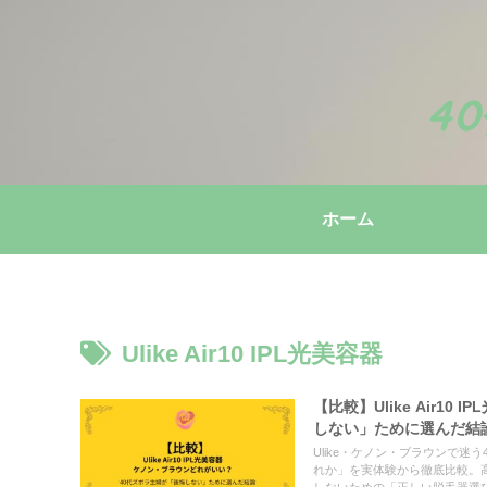
4
ホーム
Ulike Air10 IPL光美容器
【比較】Ulike Air
しない」ために選んだ結
Ulike・ケノン・ブラウンで
れか」を実体験から徹底比較。