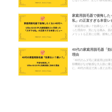
しないための「正しい脱毛器選
家庭用脱毛器で後悔したくない
私」の正直すぎる本音レ
「家庭用は痛い？効果ない？」そん
った理由や、気になる痛み、肌
メリットも正直に公開。後悔し
40代の家庭用脱毛器「効果
理由
「40代のムダ毛に家庭用は効果な
却機能がなぜ敏感な大人肌に優
に、40代の視点で真っ直ぐお答