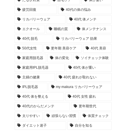
だるさ対策
自宅ケア
体が重い
疲労回復
40代の体の悩み
リカバリーウェア
40代 体メンテ
エクオール
睡眠の質
体メンテナンス
40代 脱毛
リカバリーウェア 効果
50代女性
更年期 美容ケア
40代 美容
家庭用脱毛器
体の変化
ソイチェック体験
家庭用IPL脱毛器
40代 体が重い
主婦の健康
40代 疲れが取れない
IPL脱毛器
my makura リカバリーウェア
40代 体を整える
40代 女性 疲れ
40代のからだメンテ
更年期世代
太りやすい
頑張らない習慣
体質チェック
ダイエット迷子
自分を知る