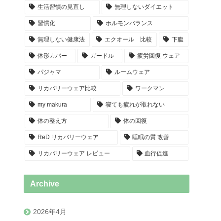
生活習慣の見直し
無理しないダイエット
習慣化
ホルモンバランス
無理しない健康法
エクオール 比較
下腹
体形カバー
ガードル
疲労回復 ウェア
パジャマ
ルームウェア
リカバリーウェア比較
ワークマン
my makura
寝ても疲れが取れない
体の整え方
体の回復
ReD リカバリーウェア
睡眠の質 改善
リカバリーウェア レビュー
血行促進
Archive
2026年4月