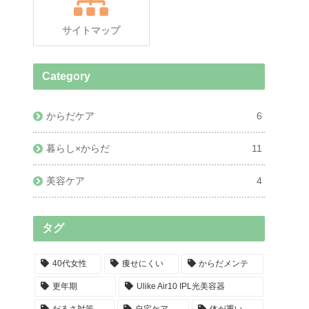
サイトマップ
Category
からだケア
6
暮らし×からだ
11
美容ケア
4
タグ
40代女性
痩せにくい
からだメンテ
更年期
Ulike Air10 IPL光美容器