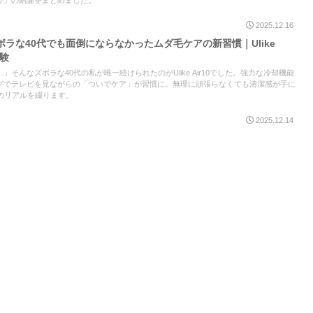
び」の結論をまとめました。
2025.12.16
ラな40代でも面倒にならなかったムダ毛ケアの新習慣｜Ulike
体験
そんなズボラな40代の私が唯一続けられたのがUlike Air10でした。強力な冷却機能
グでテレビを見ながらの「ついでケア」が習慣に。無理に頑張らなくても清潔感が手に
のリアルを綴ります。
2025.12.14