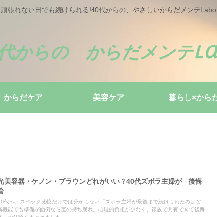
頑張れない日でも続けられる!40代からの、やさしいからだメンテLabo
0代からの からだメンテLa
からだケア
美容ケア
暮らし×から
10 IPL光美容器・ケノン・ブラウンどれがいい？40代ズボラ主婦が「後悔
論
迷う40代へ。スペック比較だけでは分からない「ズボラ主婦が最後まで続けられたのはど
高機能でも準備が面倒なら宝の持ち腐れ。心理的負担が少なく、家族で共有できて後悔