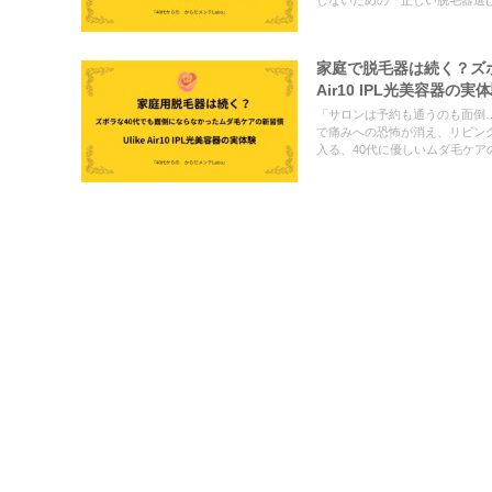
しないための「正しい脱毛器選
家庭で脱毛器は続く？ズボ
Air10 IPL光美容器の実
「サロンは予約も通うのも面倒…」
で痛みへの恐怖が消え、リビン
入る、40代に優しいムダ毛ケア