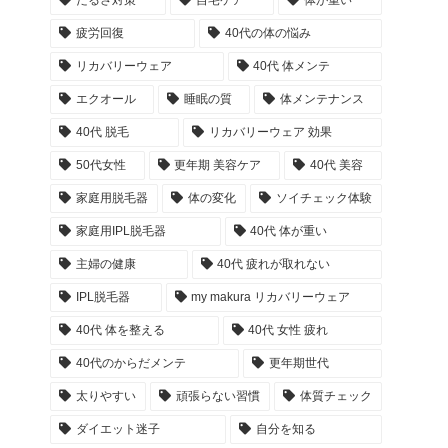
だるさ対策
自宅ケア
体が重い
疲労回復
40代の体の悩み
リカバリーウェア
40代 体メンテ
エクオール
睡眠の質
体メンテナンス
40代 脱毛
リカバリーウェア 効果
50代女性
更年期 美容ケア
40代 美容
家庭用脱毛器
体の変化
ソイチェック体験
家庭用IPL脱毛器
40代 体が重い
主婦の健康
40代 疲れが取れない
IPL脱毛器
my makura リカバリーウェア
40代 体を整える
40代 女性 疲れ
40代のからだメンテ
更年期世代
太りやすい
頑張らない習慣
体質チェック
ダイエット迷子
自分を知る