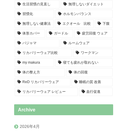
生活習慣の見直し
無理しないダイエット
習慣化
ホルモンバランス
無理しない健康法
エクオール 比較
下腹
体形カバー
ガードル
疲労回復 ウェア
パジャマ
ルームウェア
リカバリーウェア比較
ワークマン
my makura
寝ても疲れが取れない
体の整え方
体の回復
ReD リカバリーウェア
睡眠の質 改善
リカバリーウェア レビュー
血行促進
Archive
2026年4月