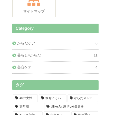
サイトマップ
Category
からだケア
6
暮らし×からだ
11
美容ケア
4
タグ
40代女性
痩せにくい
からだメンテ
更年期
Ulike Air10 IPL光美容器